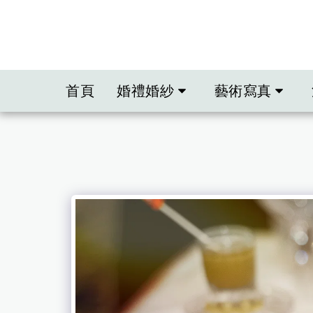
首頁
婚禮婚紗
藝術寫真