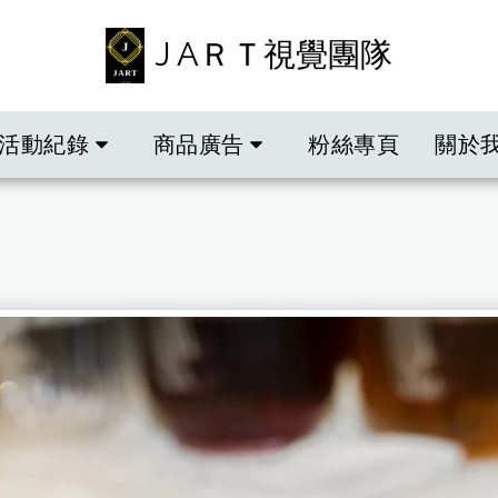
J AＲＴ視覺團隊
活動紀錄
商品廣告
粉絲專頁
關於