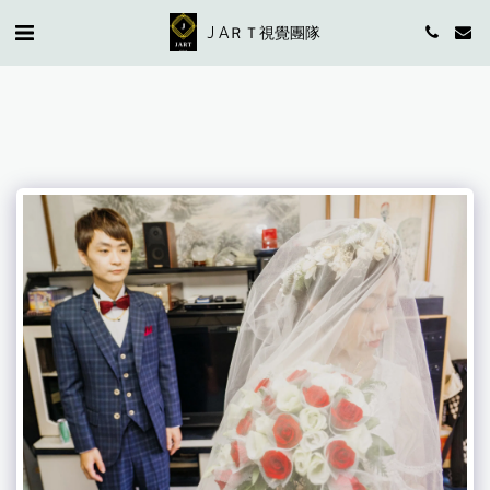
J AＲＴ視覺團隊