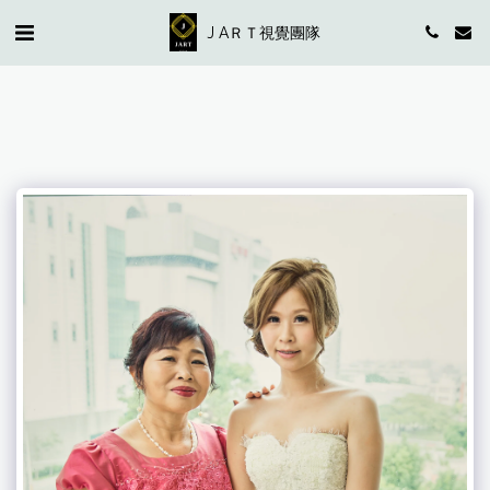
J AＲＴ視覺團隊