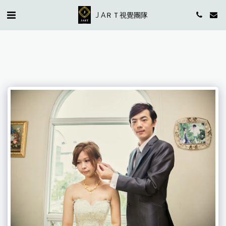
J AＲＴ視覺團隊