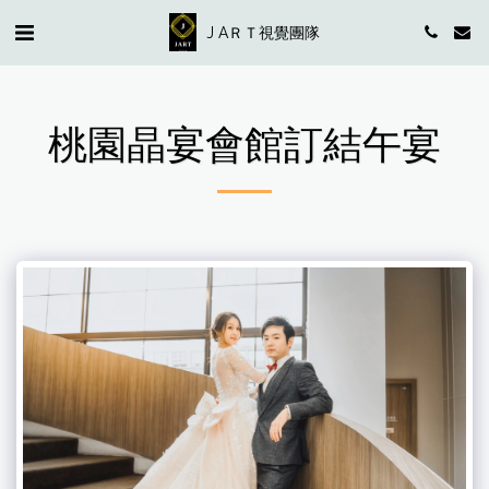
J AＲＴ視覺團隊
桃園晶宴會館訂結午宴